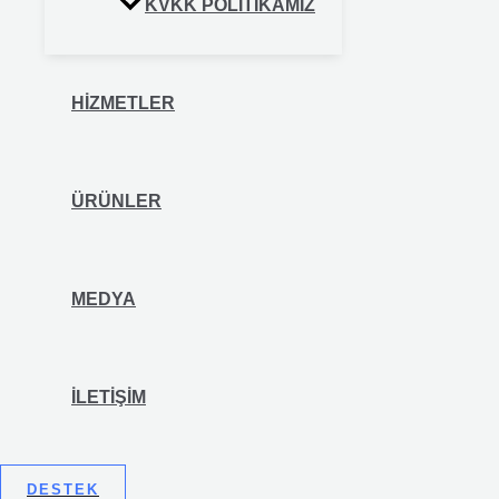
KVKK POLITIKAMIZ
HİZMETLER
ÜRÜNLER
MEDYA
İLETİŞİM
DESTEK